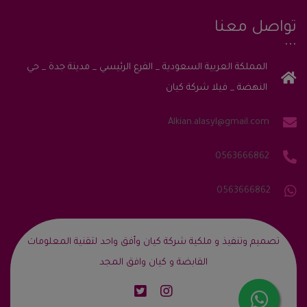
تواصل معنا
المملكة العربية السعودية _ الفرع الرئيسي _ مدينة جدة _ حي
النهضة _ فيلا شركة كيان
Alkian.alasyl@gmail.com
0563666862
0563666862
‎تصميم وتنفيذ و ملكية شركة كيان وأفق واحد لتقنية المعلومات
القابضة و كيان وافق المجد