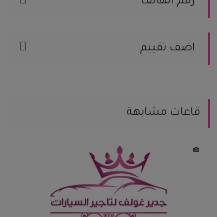
رقم الهاتف
الموقع على الخريطة
566177543
اضف تقييم
يمكنك مساعدة العرسان المقبلين على
الزواج من خلال مشاركة تجربتك.
يمكنك كتابة تعليقك هنا
قاعات مشابهة
يمكنك إضافة تقيمك