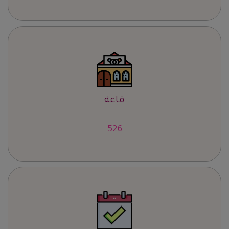
قاعة
657