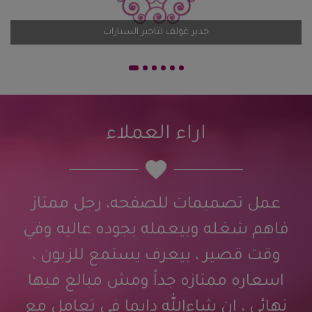
اضف تقيم
جدير غولف لتاجير السيارات
اراء العملاء
عمل تصميمات للصفحه، رجل ممتاز
فاهم شغله وبيعمله بجوده عاليه وفي
وقت قصير ، بيعرف يستمع للزبون ،
اسعاره ممتازه جداً ومش مبالغ فيها
نهائي ، ان شاءالله دايما في تعامل مع