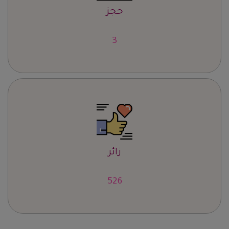
حجز
4
زائر
657