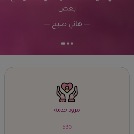
بعض
هاني صبح
مزود خدمة
661