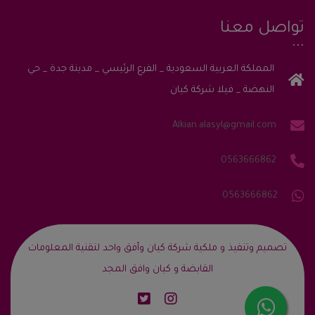
تواصل معنا
المملكة العربية السعودية _ الفرع الرئيسي _ مدينة جدة _ حي
النهضة _ فيلا شركة كيان
Alkian.alasyl@gmail.com
0563666862
0563666862
‎تصميم وتنفيذ و ملكية شركة كيان وأفق واحد لتقنية المعلومات
القابضة و كيان وافق المجد