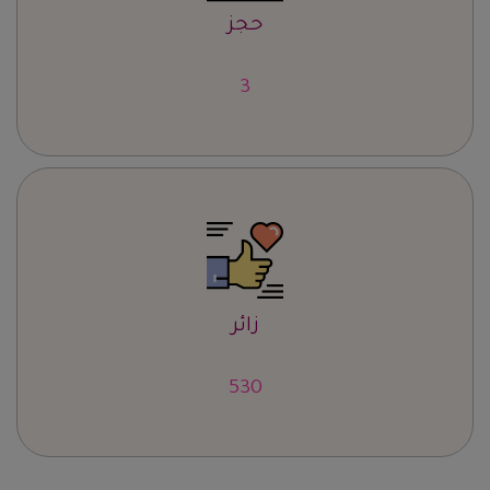
حجز
4
زائر
661