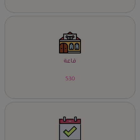
قاعة
662