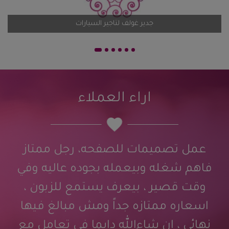
اضف تقيم
جدير غولف لتاجير السيارات
اراء العملاء
عمل تصميمات للصفحه، رجل ممتاز
فاهم شغله وبيعمله بجوده عاليه وفي
وقت قصير ، بيعرف يستمع للزبون ،
اسعاره ممتازه جداً ومش مبالغ فيها
نهائي ، ان شاءالله دايما في تعامل مع