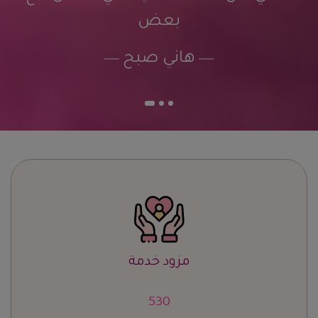
بعض
هاني صبح
مزود خدمة
663