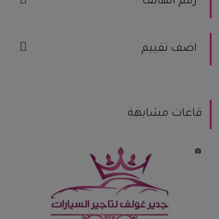
رقم الهاتف
الموقع على الخريطة
599810000
اضف تقييم
يمكنك مساعدة العرسان المقبلين على
الزواج من خلال مشاركة تجربتك.
يمكنك كتابة تعليقك هنا
قاعات مشابهة
يمكنك إضافة تقيمك