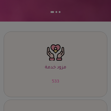
مزود خدمة
664