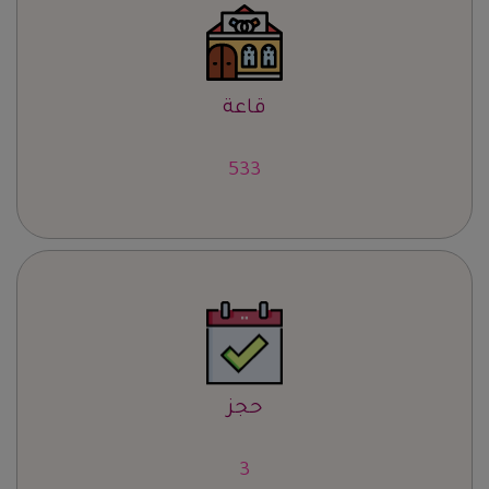
قاعة
664
حجز
4