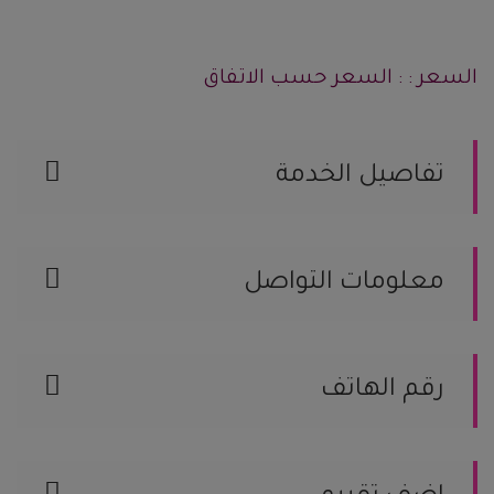
السعر : : السعر حسب الاتفاق
تفاصيل الخدمة
تنسيق حفلات
معلومات التواصل
السعودية, جدة رقم الجوال / 554699695
الموقع على الخريطة
رقم الهاتف
554699695