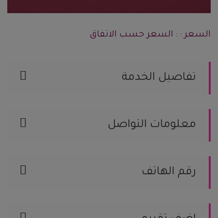
السعر : : السعر حسب الاتفاق
تفاصيل الخدمة
تنسيق كوش ومداخل المدينه : جده الرقم :
0582300953 الاسعار : حسب الطلب
معلومات التواصل
المدينه : جده الرقم : 0582300953
الموقع على الخريطة
رقم الهاتف
0582300953