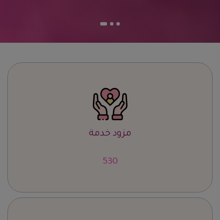
مزود خدمة
668