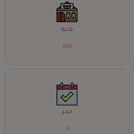
قاعة
667
حجز
4