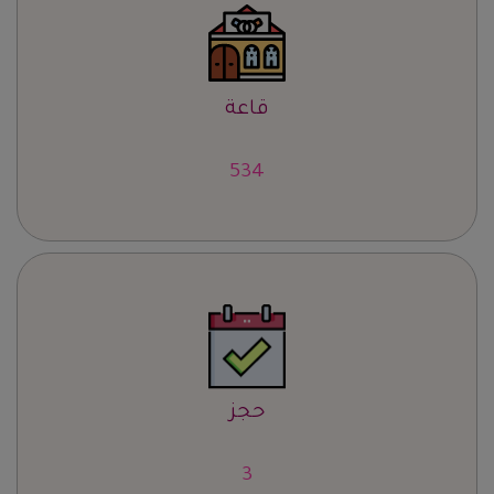
قاعة
658
حجز
4