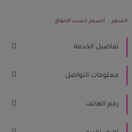
السعر : : السعر حسب الاتفاق
تفاصيل الخدمة
مأكولات محلية, مأكولات شرقية, مأكولات
غربية, مأكولات بحرية, مأكولات هندي ,
معلومات التواصل
مأكولات آسيوية
شارع الامير بندر بن عبدالعزيز-الرياض رقم
الجوال / 505900821
رقم الهاتف
الموقع على الخريطة
505900821