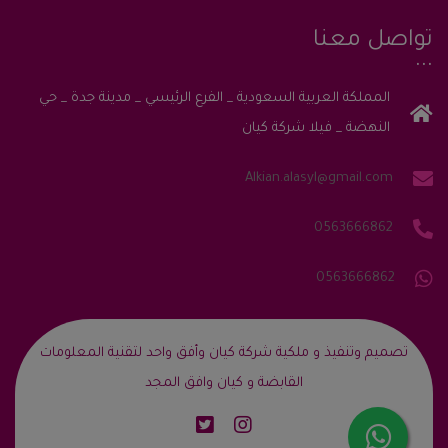
تواصل معنا
المملكة العربية السعودية _ الفرع الرئيسي _ مدينة جدة _ حي
النهضة _ فيلا شركة كيان
Alkian.alasyl@gmail.com
0563666862
0563666862
‎تصميم وتنفيذ و ملكية شركة كيان وأفق واحد لتقنية المعلومات
القابضة و كيان وافق المجد