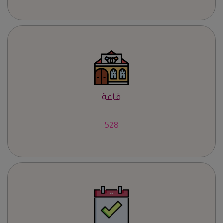
قاعة
654