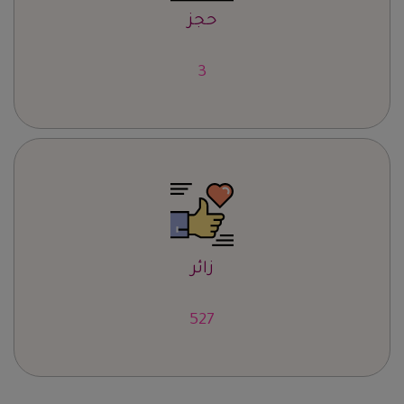
حجز
4
زائر
652