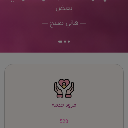
بعض
هاني صبح
مزود خدمة
652