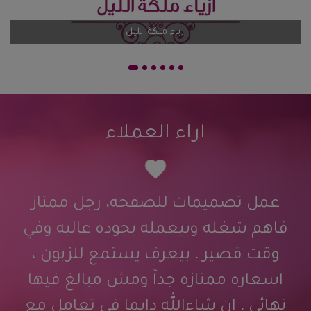
اضف تقيم
ازياء ملكة الليل
اراء العملاء
عمل تصميمات للصفحه، رجل ممتاز
فاهم شغله وبيعمله بجوده عاليه وفي
وقت قصير ، بيعرف يستمع للزبون ،
اسعاره ممتازه جداً ومش مبالغ فيها
نهائي ، ان شاءالله دايما في تعامل مع