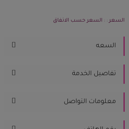
السعر : : السعر حسب الاتفاق
السعه
سعة قسم النساء
سعة قسم الرجال
تفاصيل الخدمة
سعة صالة الطعام
عدد القاعات
فساتين أعراس
مزايا القاعة
القاعة مخصصة
معلومات التواصل
السعودية, الرياض رقم الجوال / 12112592
الموقع على الخريطة