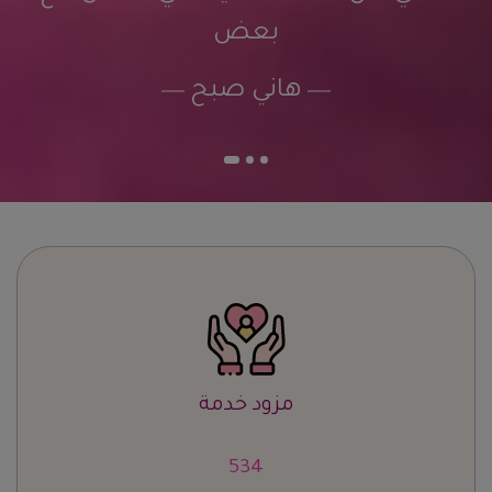
بعض
هاني صبح
مزود خدمة
673