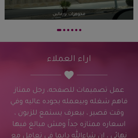
اضف تقيم
مجوهرات تورمالين
اراء العملاء
عمل تصميمات للصفحه، رجل ممتاز
فاهم شغله وبيعمله بجوده عاليه وفي
وقت قصير ، بيعرف يستمع للزبون ،
اسعاره ممتازه جداً ومش مبالغ فيها
نهائي ، ان شاءالله دايما في تعامل مع