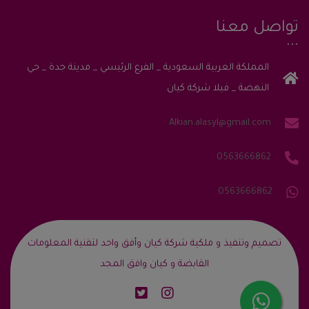
تواصل معنا
المملكة العربية السعودية _ الفرع الرئيسي _ مدينة جدة _ حي
النهضة _ فيلا شركة كيان
Alkian.alasyl@gmail.com
0563666862
0563666862
‎تصميم وتنفيذ و ملكية شركة كيان وأفق واحد لتقنية المعلومات
القابضة و كيان وافق المجد