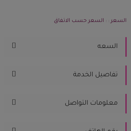
السعر : : السعر حسب الاتفاق
السعه
سعة قسم النساء
سعة قسم الرجال
تفاصيل الخدمة
سعة صالة الطعام
عدد القاعات
خواتم خطوبة ومجوهرات
مزايا القاعة
القاعة مخصصة
معلومات التواصل
السعودية, جدة رقم الجوال / 126678775
الموقع على الخريطة