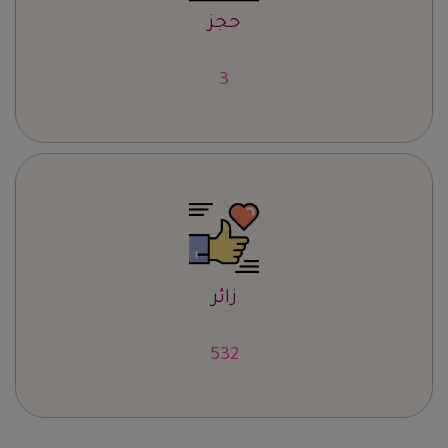
حجز
4
زائر
671