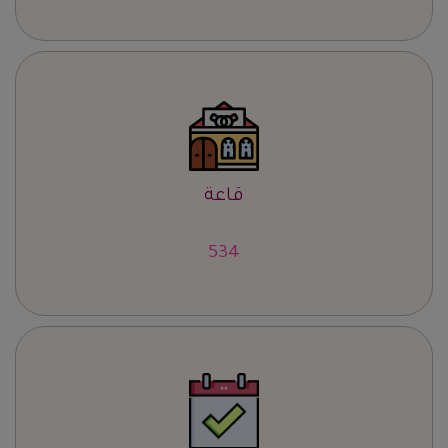
قاعة
673