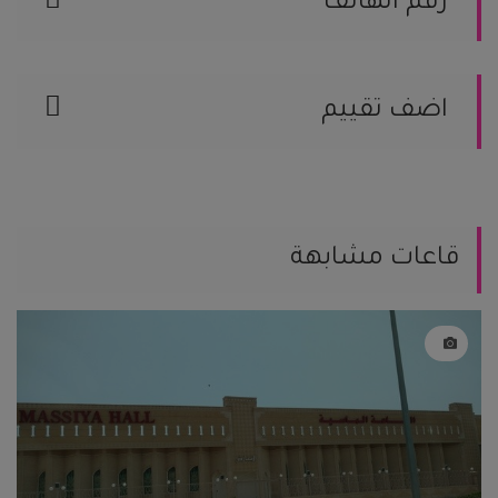
رقم الهاتف
126678775
اضف تقييم
يمكنك مساعدة العرسان المقبلين على
الزواج من خلال مشاركة تجربتك.
يمكنك كتابة تعليقك هنا
قاعات مشابهة
يمكنك إضافة تقيمك