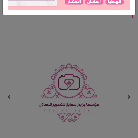
مؤسسة برايدز سمايل للتصوير النسائي
المدينة: الرياض