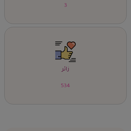
4
زائر
663