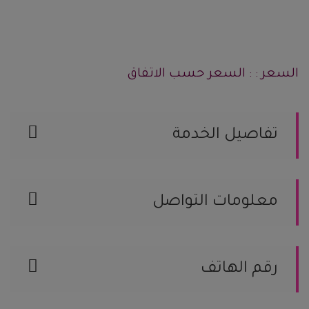
السعر : : السعر حسب الاتفاق
تفاصيل الخدمة
مصوري حفلات
معلومات التواصل
السعودية, الرياض رقم الجوال / 14608970
الموقع على الخريطة
رقم الهاتف
14608970