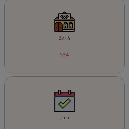
قاعة
663
حجز