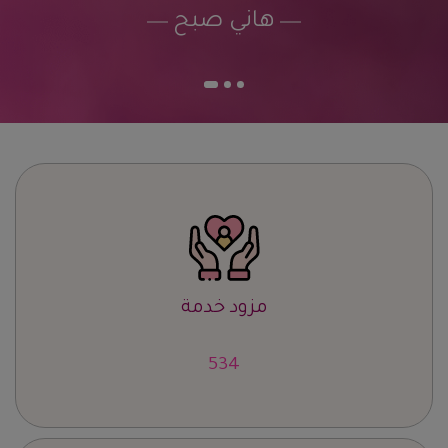
هاني صبح
مزود خدمة
664