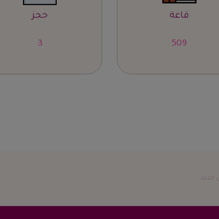
قاعة
حجز
5
836