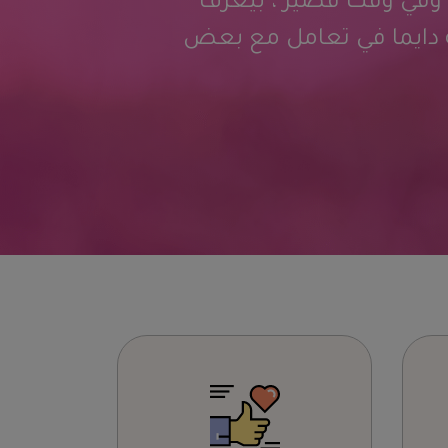
ده عاليه وفي وقت قصير ، بيعرف
 ان شاءالله دايما في تعامل مع بعض