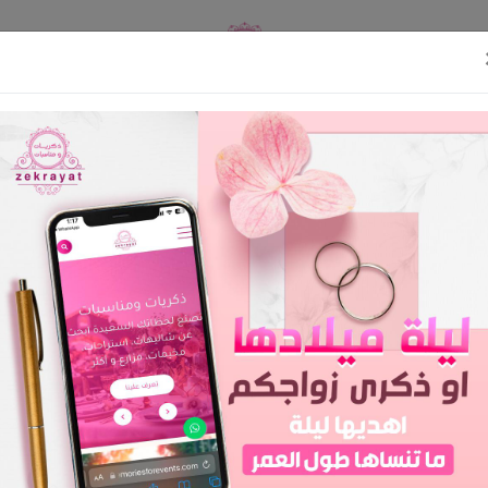
اوى
English
تسجيل د
لونوتر
الرئيسية
لونوتر