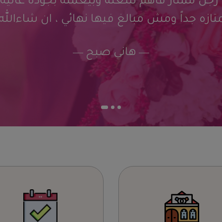
لصفحه، رجل ممتاز فاهم شغله وبيعمله بجو
اسعاره ممتازه جداً ومش مبالغ فيها نهائي ،
هاني صبح