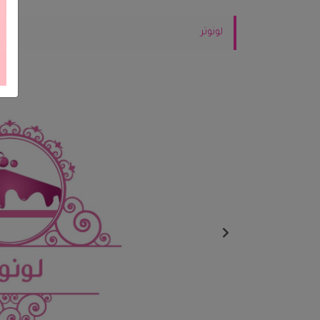
لونوتر