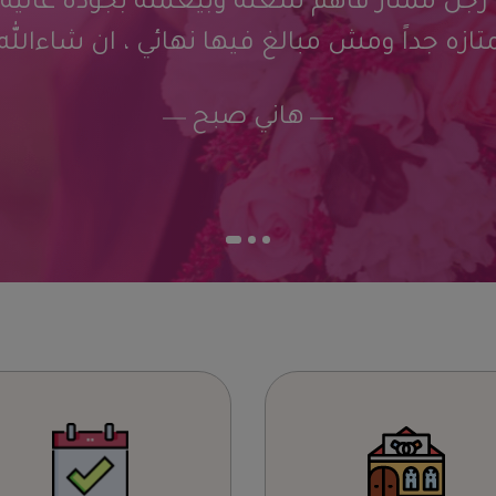
عمل تصميمات للصفحه، رجل ممتاز فاهم 
يستمع للزبون ، اسعاره ممتازه جداً ومش م