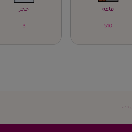
قاعة
حجز
5
836