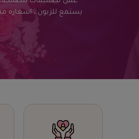
ية جداَ وتعامل أرقى مما تتصور ..
 لتنفيذ كافة أعمالي.. تحياتي لكم