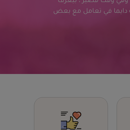
شغله وبيعمله بجوده عاليه وفي وقت قصير 
بالغ فيها نهائي ، ان شاءالله دايما في تعا
هاني صبح