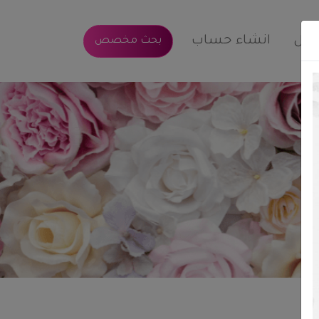
خول
انشاء حساب
بحث مخصص